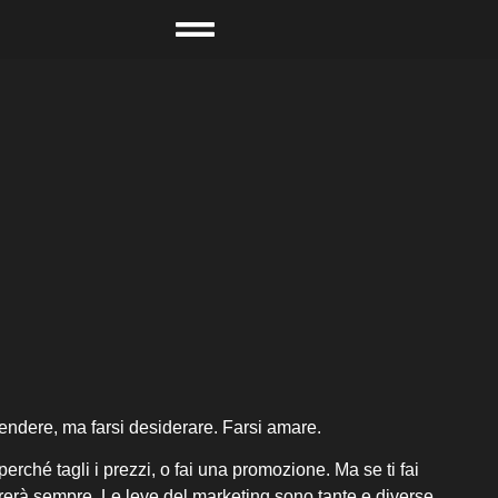
vendere, ma farsi desiderare. Farsi amare.
rché tagli i prezzi, o fai una promozione. Ma se ti fai
prerà sempre. Le leve del marketing sono tante e diverse.