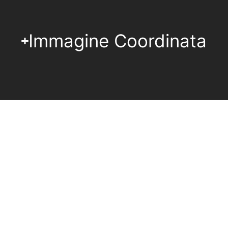
Immagine Coordinata
vato fin qui, iniziamo la prossima brandi
LA TUA!