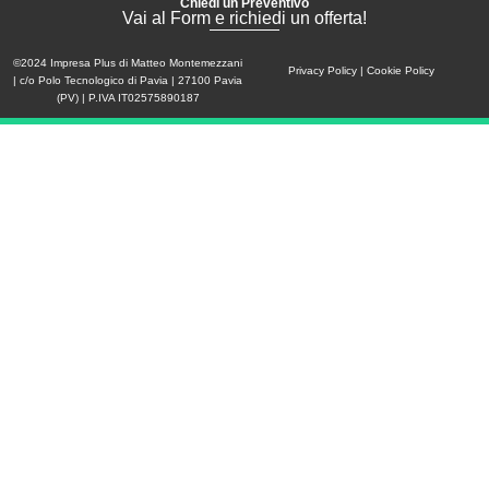
Chiedi un Preventivo
Vai al Form e richiedi un offerta!
©2024 Impresa Plus di Matteo Montemezzani
Privacy Policy | Cookie Policy
| c/o Polo Tecnologico di Pavia | 27100 Pavia
(PV) | P.IVA IT02575890187